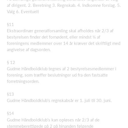
af dirigent. 2. Beretning 3. Regnskab. 4. Indkomne forslag. 5.
Valg 6. Eventuelt
§11
Ekstraordinær generalforsamling skal afholdes når 2/3 af
bestyrelsen finder det fornødent, eller mindst ¼ af
foreningens medlemmer over 14 år kræver det skriftligt med
angivelse af dagsorden.
§ 12
Gudme Håndboldklub tegnes af 2 bestyrelsesmedlemmer i
forening, som træffer beslutninger ud fra den fastsatte
forretningsorden.
§13
Gudme Håndboldklub's regnskabsår er 1. juli til 30. juni.
§14
Gudme Håndboldklub’s kan opløses når 2/3 af de
stemmeberettigede på 2 på hinanden følgende