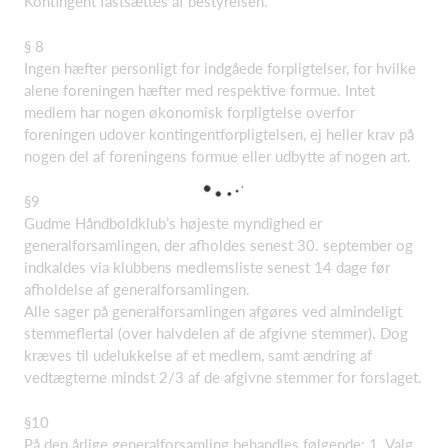
Kontingent fastsættes af bestyrelsen.
§ 8
Ingen hæfter personligt for indgåede forpligtelser, for hvilke
alene foreningen hæfter med respektive formue. Intet
medlem har nogen økonomisk forpligtelse overfor
foreningen udover kontingentforpligtelsen, ej heller krav på
nogen del af foreningens formue eller udbytte af nogen art.
§9
Gudme Håndboldklub’s højeste myndighed er
generalforsamlingen, der afholdes senest 30. september og
indkaldes via klubbens medlemsliste senest 14 dage før
afholdelse af generalforsamlingen.
Alle sager på generalforsamlingen afgøres ved almindeligt
stemmeflertal (over halvdelen af de afgivne stemmer). Dog
kræves til udelukkelse af et medlem, samt ændring af
vedtægterne mindst 2/3 af de afgivne stemmer for forslaget.
§10
På den årlige generalforsamling behandles følgende: 1. Valg