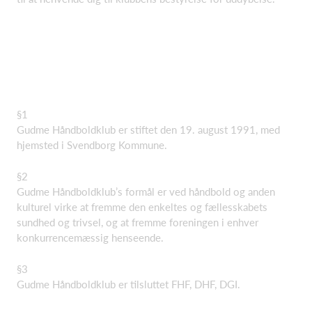
§1
Gudme Håndboldklub er stiftet den 19. august 1991, med
hjemsted i Svendborg Kommune.
§2
Gudme Håndboldklub’s formål er ved håndbold og anden
kulturel virke at fremme den enkeltes og fællesskabets
sundhed og trivsel, og at fremme foreningen i enhver
konkurrencemæssig henseende.
§3
Gudme Håndboldklub er tilsluttet FHF, DHF, DGI.