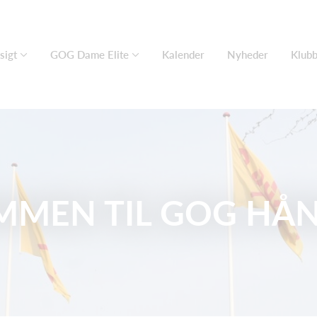
sigt
GOG Dame Elite
Kalender
Nyheder
Klub
MMEN TIL GOG HÅ