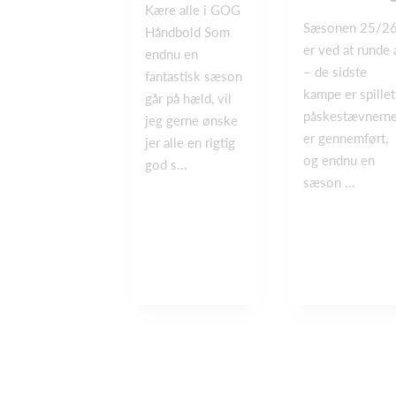
Kære alle i GOG
Sæsonen 25/2
Håndbold Som
er ved at runde 
endnu en
– de sidste
fantastisk sæson
kampe er spillet
går på hæld, vil
påskestævnern
jeg gerne ønske
er gennemført,
jer alle en rigtig
og endnu en
god s...
sæson ...